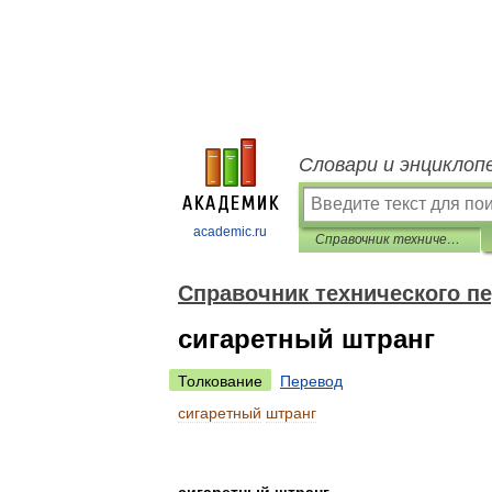
Словари и энциклоп
academic.ru
Справочник технического переводчика
Справочник технического п
сигаретный штранг
Толкование
Перевод
сигаретный
штранг