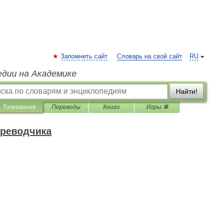
Запомнить сайт
Словарь на свой сайт
RU
едии на Академике
Найти!
Толкования
Переводы
Книги
Игры ⚽
ереводчика