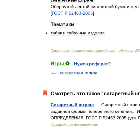
сигаретный
штранг
Обернутый
лентой
сигаретной
бумаги
жгут
[
ГОСТ
Р
52463
-
2005
]
Тематики
табак
и
табачные
изделия
Справочник
технического
переводчика
. –
Интент
.
20
Игры ⚽
Нужен реферат?
сигаретная гильза
Смотреть что такое "сигаретный шт
Сигаретный штранг
— Сигаретный штранг:
заданной формы поперечного сечения..
ОПРЕДЕЛЕНИЯ. ГОСТ Р 52463 2005 (утв. 
Официальная терминология