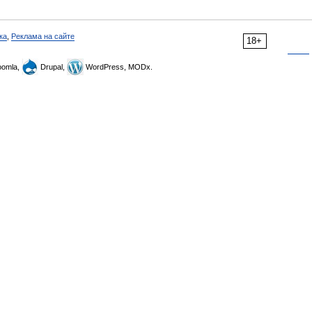
ка
,
Реклама на сайте
18+
omla,
Drupal,
WordPress, MODx.