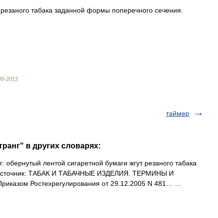
резаного
табака
заданной
формы
поперечного
сечения
.
09
-
2013
.
таймер
ранг" в других словарях:
 обернутый лентой сигаретной бумаги жгут резаного табака
. Источник: ТАБАК И ТАБАЧНЫЕ ИЗДЕЛИЯ. ТЕРМИНЫ И
Приказом Ростехрегулирования от 29.12.2005 N 481… …